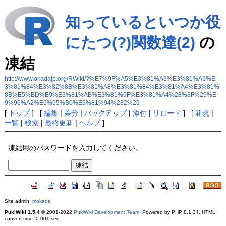
知っているといつか役
にたつ(?)関数達(2)
の
凍結
http://www.okadajp.org/RWiki/?%E7%9F%A5%E3%81%A3%E3%81%A6%E
3%81%84%E3%82%8B%E3%81%A8%E3%81%84%E3%81%A4%E3%81%
8B%E5%BD%B9%E3%81%AB%E3%81%9F%E3%81%A4%28%3F%29%E
9%96%A2%E6%95%B0%E9%81%94%282%29
[
トップ
] [
編集
|
差分
|
バックアップ
|
添付
|
リロード
] [
新規
|
一覧
|
検索
|
最終更新
|
ヘルプ
]
凍結用のパスワードを入力してください。
Site admin:
mokada
PukiWiki 1.5.4
© 2001-2022
PukiWiki Development Team
. Powered by PHP 8.1.34. HTML
convert time: 0.001 sec.