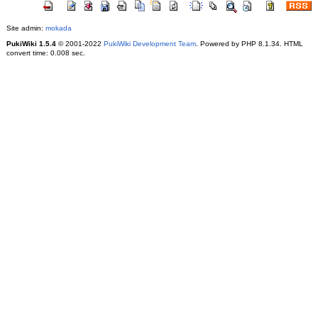
Site admin:
mokada
PukiWiki 1.5.4
© 2001-2022
PukiWiki Development Team
. Powered by PHP 8.1.34. HTML
convert time: 0.008 sec.