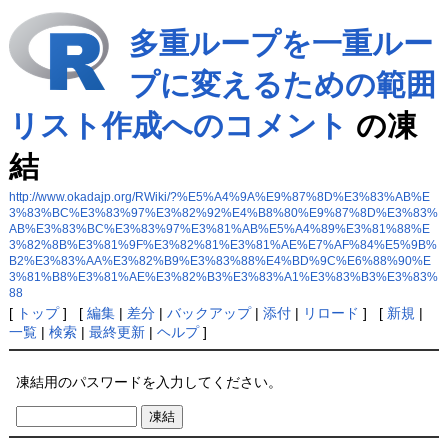
多重ループを一重ルー
プに変えるための範囲
リスト作成へのコメント
の凍
結
http://www.okadajp.org/RWiki/?%E5%A4%9A%E9%87%8D%E3%83%AB%E
3%83%BC%E3%83%97%E3%82%92%E4%B8%80%E9%87%8D%E3%83%
AB%E3%83%BC%E3%83%97%E3%81%AB%E5%A4%89%E3%81%88%E
3%82%8B%E3%81%9F%E3%82%81%E3%81%AE%E7%AF%84%E5%9B%
B2%E3%83%AA%E3%82%B9%E3%83%88%E4%BD%9C%E6%88%90%E
3%81%B8%E3%81%AE%E3%82%B3%E3%83%A1%E3%83%B3%E3%83%
88
[
トップ
] [
編集
|
差分
|
バックアップ
|
添付
|
リロード
] [
新規
|
一覧
|
検索
|
最終更新
|
ヘルプ
]
凍結用のパスワードを入力してください。