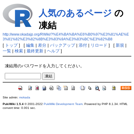
人気のあるページ
の
凍結
http://www.okadajp.org/RWiki/?%E4%BA%BA%E6%B0%97%E3%81%AE%E
3%81%82%E3%82%8B%E3%83%9A%E3%83%BC%E3%82%B8
[
トップ
] [
編集
|
差分
|
バックアップ
|
添付
|
リロード
] [
新規
|
一覧
|
検索
|
最終更新
|
ヘルプ
]
凍結用のパスワードを入力してください。
Site admin:
mokada
PukiWiki 1.5.4
© 2001-2022
PukiWiki Development Team
. Powered by PHP 8.1.34. HTML
convert time: 0.001 sec.