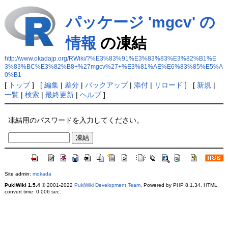
パッケージ 'mgcv' の
情報
の凍結
http://www.okadajp.org/RWiki/?%E3%83%91%E3%83%83%E3%82%B1%E
3%83%BC%E3%82%B8+%27mgcv%27+%E3%81%AE%E6%83%85%E5%A
0%B1
[
トップ
] [
編集
|
差分
|
バックアップ
|
添付
|
リロード
] [
新規
|
一覧
|
検索
|
最終更新
|
ヘルプ
]
凍結用のパスワードを入力してください。
Site admin:
mokada
PukiWiki 1.5.4
© 2001-2022
PukiWiki Development Team
. Powered by PHP 8.1.34. HTML
convert time: 0.006 sec.