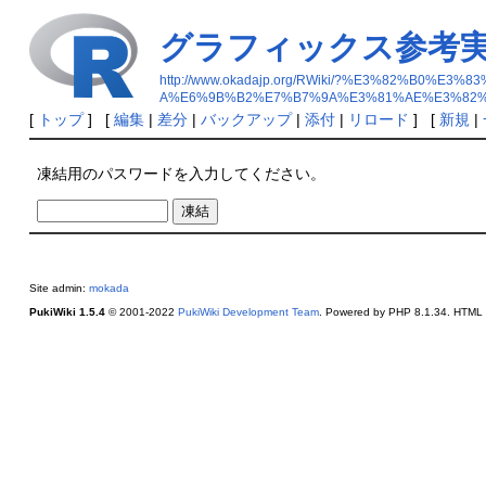
グラフィックス参考
http://www.okadajp.org/RWiki/?%E3%82%
A%E6%9B%B2%E7%B7%9A%E3%81%AE%E3%82%
[
トップ
] [
編集
|
差分
|
バックアップ
|
添付
|
リロード
] [
新規
|
凍結用のパスワードを入力してください。
Site admin:
mokada
PukiWiki 1.5.4
© 2001-2022
PukiWiki Development Team
. Powered by PHP 8.1.34. HTML c