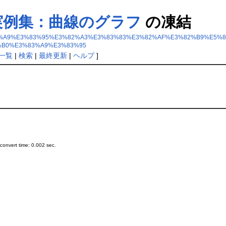
実例集：曲線のグラフ
の凍結
B0%E3%83%A9%E3%83%95%E3%82%A3%E3%83%83%E3%82%AF%E3%82%B9%
B0%E3%83%A9%E3%83%95
一覧
|
検索
|
最終更新
|
ヘルプ
]
onvert time: 0.002 sec.