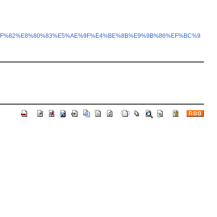
E5%8F%82%E8%80%83%E5%AE%9F%E4%BE%8B%E9%9B%86%EF%BC%9