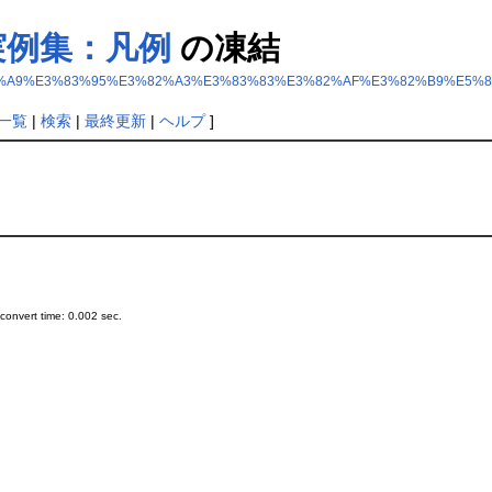
実例集：凡例
の凍結
B0%E3%83%A9%E3%83%95%E3%82%A3%E3%83%83%E3%82%AF%E3%82%B9%
一覧
|
検索
|
最終更新
|
ヘルプ
]
onvert time: 0.002 sec.