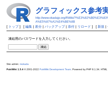
グラフィックス参考
http://www.okadajp.org/RWiki/?%E3%82%
A%E5%87%A1%E4%BE%8B
[
トップ
] [
編集
|
差分
|
バックアップ
|
添付
|
リロード
] [
新規
|
凍結用のパスワードを入力してください。
Site admin:
mokada
PukiWiki 1.5.4
© 2001-2022
PukiWiki Development Team
. Powered by PHP 8.1.34. HTML c