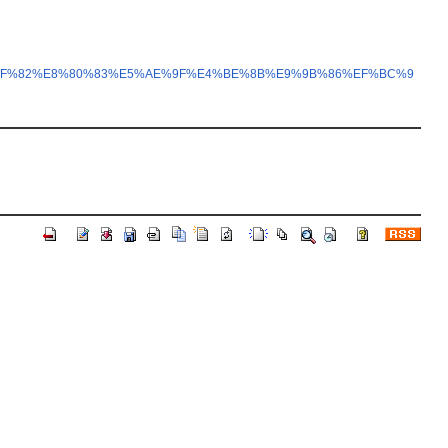
E5%8F%82%E8%80%83%E5%AE%9F%E4%BE%8B%E9%9B%86%EF%BC%9