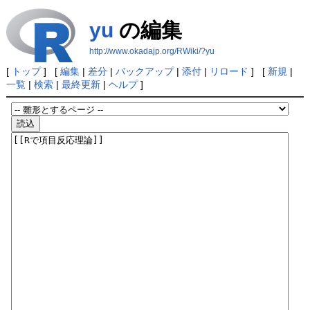
yu
の編集
http://www.okadajp.org/RWiki/?yu
[
トップ
] [
編集
|
差分
|
バックアップ
|
添付
|
リロード
] [
新規
|
一覧
|
検索
|
最終更新
|
ヘルプ
]