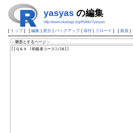
yasyas
の編集
http://www.okadajp.org/RWiki/?yasyas
[
トップ
] [
編集
|
差分
|
バックアップ
|
添付
|
リロード
] [
新規
|