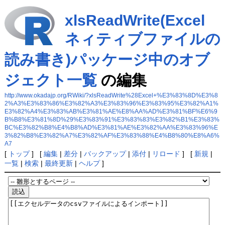
xlsReadWrite(Excel
ネィティブファイルの
読み書き)パッケージ中のオブ
ジェクト一覧
の編集
http://www.okadajp.org/RWiki/?xlsReadWrite%28Excel+%E3%83%8D%E3%8
2%A3%E3%83%86%E3%82%A3%E3%83%96%E3%83%95%E3%82%A1%
E3%82%A4%E3%83%AB%E3%81%AE%E8%AA%AD%E3%81%BF%E6%9
B%B8%E3%81%8D%29%E3%83%91%E3%83%83%E3%82%B1%E3%83%
BC%E3%82%B8%E4%B8%AD%E3%81%AE%E3%82%AA%E3%83%96%E
3%82%B8%E3%82%A7%E3%82%AF%E3%83%88%E4%B8%80%E8%A6%
A7
[
トップ
] [
編集
|
差分
|
バックアップ
|
添付
|
リロード
] [
新規
|
一覧
|
検索
|
最終更新
|
ヘルプ
]