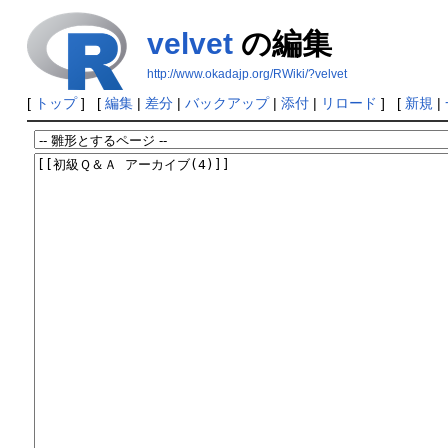
velvet
の編集
http://www.okadajp.org/RWiki/?velvet
[
トップ
] [
編集
|
差分
|
バックアップ
|
添付
|
リロード
] [
新規
|