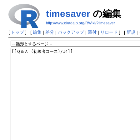
timesaver
の編集
http://www.okadajp.org/RWiki/?timesaver
[
トップ
] [
編集
|
差分
|
バックアップ
|
添付
|
リロード
] [
新規
|