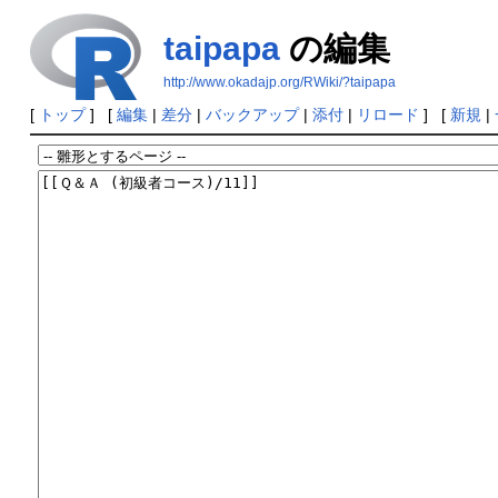
taipapa
の編集
http://www.okadajp.org/RWiki/?taipapa
[
トップ
] [
編集
|
差分
|
バックアップ
|
添付
|
リロード
] [
新規
|