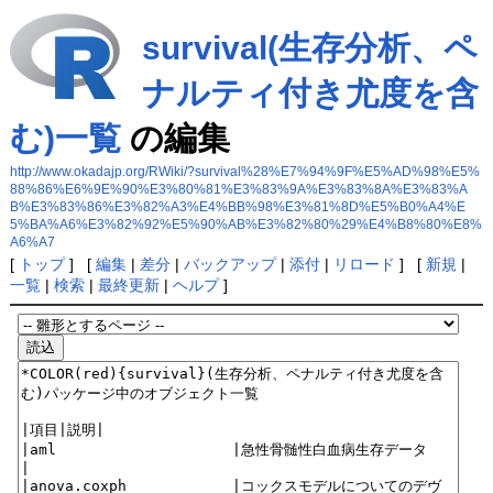
survival(生存分析、ペ
ナルティ付き尤度を含
む)一覧
の編集
http://www.okadajp.org/RWiki/?survival%28%E7%94%9F%E5%AD%98%E5%
88%86%E6%9E%90%E3%80%81%E3%83%9A%E3%83%8A%E3%83%A
B%E3%83%86%E3%82%A3%E4%BB%98%E3%81%8D%E5%B0%A4%E
5%BA%A6%E3%82%92%E5%90%AB%E3%82%80%29%E4%B8%80%E8%
A6%A7
[
トップ
] [
編集
|
差分
|
バックアップ
|
添付
|
リロード
] [
新規
|
一覧
|
検索
|
最終更新
|
ヘルプ
]