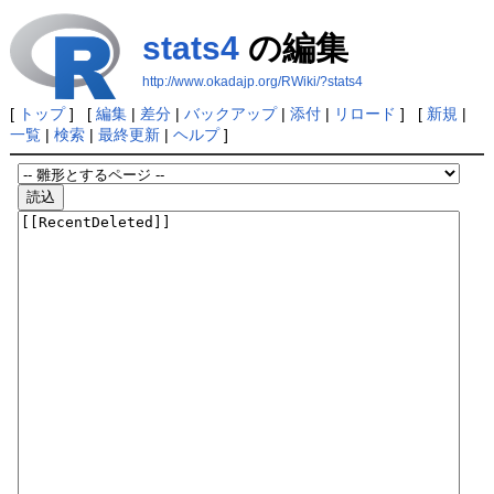
stats4
の編集
http://www.okadajp.org/RWiki/?stats4
[
トップ
] [
編集
|
差分
|
バックアップ
|
添付
|
リロード
] [
新規
|
一覧
|
検索
|
最終更新
|
ヘルプ
]