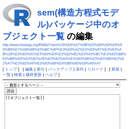
sem(構造方程式モデ
ル)パッケージ中のオ
ブジェクト一覧
の編集
http://www.okadajp.org/RWiki/?sem%28%E6%A7%8B%E9%80%A0%E6%9
6%B9%E7%A8%8B%E5%BC%8F%E3%83%A2%E3%83%87%E3%83%A
B%29%E3%83%91%E3%83%83%E3%82%B1%E3%83%BC%E3%82%B8%
E4%B8%AD%E3%81%AE%E3%82%AA%E3%83%96%E3%82%B8%E3%8
2%A7%E3%82%AF%E3%83%88%E4%B8%80%E8%A6%A7
[
トップ
] [
編集
|
差分
|
バックアップ
|
添付
|
リロード
] [
新規
|
一覧
|
検索
|
最終更新
|
ヘルプ
]