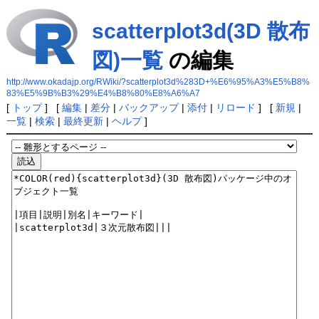
scatterplot3d(3D 散布
図)一覧
の編集
http://www.okadajp.org/RWiki/?scatterplot3d%283D+%E6%95%A3%E5%B8%
83%E5%9B%B3%29%E4%B8%80%E8%A6%A7
[
トップ
] [
編集
|
差分
|
バックアップ
|
添付
|
リロード
] [
新規
|
一覧
|
検索
|
最終更新
|
ヘルプ
]