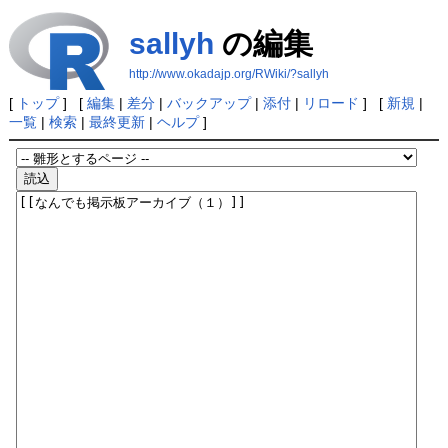
sallyh
の編集
http://www.okadajp.org/RWiki/?sallyh
[
トップ
] [
編集
|
差分
|
バックアップ
|
添付
|
リロード
] [
新規
|
一覧
|
検索
|
最終更新
|
ヘルプ
]