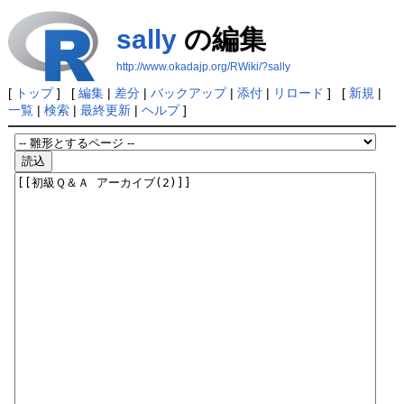
sally
の編集
http://www.okadajp.org/RWiki/?sally
[
トップ
] [
編集
|
差分
|
バックアップ
|
添付
|
リロード
] [
新規
|
一覧
|
検索
|
最終更新
|
ヘルプ
]