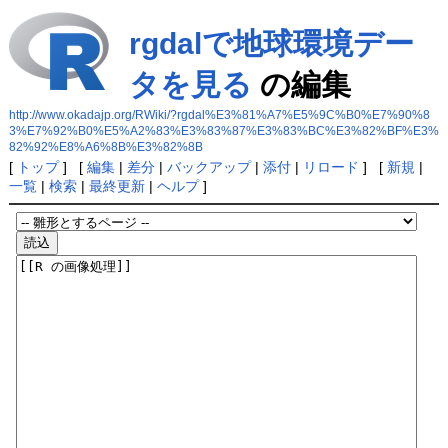
rgdalで地球環境デー
タを見る
の編集
http://www.okadajp.org/RWiki/?rgdal%E3%81%A7%E5%9C%B0%E7%90%8
3%E7%92%B0%E5%A2%83%E3%83%87%E3%83%BC%E3%82%BF%E3%
82%92%E8%A6%8B%E3%82%8B
[
トップ
] [
編集
|
差分
|
バックアップ
|
添付
|
リロード
] [
新規
|
一覧
|
検索
|
最終更新
|
ヘルプ
]