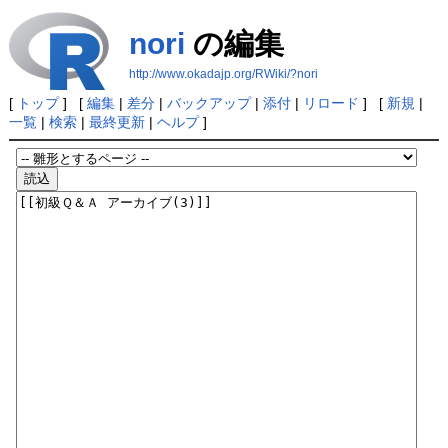
nori
の編集
http://www.okadajp.org/RWiki/?nori
[
トップ
] [
編集
|
差分
|
バックアップ
|
添付
|
リロード
] [
新規
|
一覧
|
検索
|
最終更新
|
ヘルプ
]