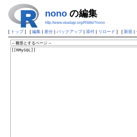
nono
の編集
http://www.okadajp.org/RWiki/?nono
[
トップ
] [
編集
|
差分
|
バックアップ
|
添付
|
リロード
] [
新規
|