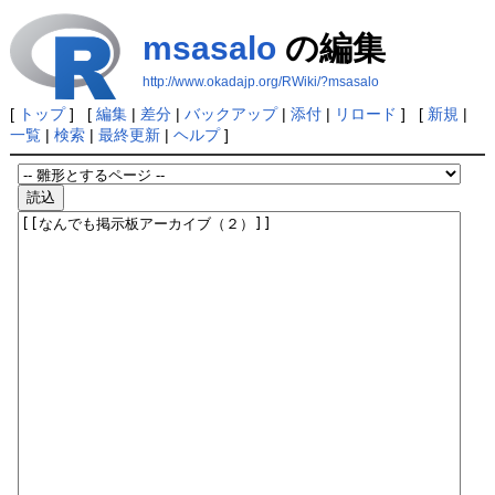
msasalo
の編集
http://www.okadajp.org/RWiki/?msasalo
[
トップ
] [
編集
|
差分
|
バックアップ
|
添付
|
リロード
] [
新規
|
一覧
|
検索
|
最終更新
|
ヘルプ
]