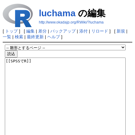
luchama
の編集
http://www.okadajp.org/RWiki/?luchama
[
トップ
] [
編集
|
差分
|
バックアップ
|
添付
|
リロード
] [
新規
|
一覧
|
検索
|
最終更新
|
ヘルプ
]