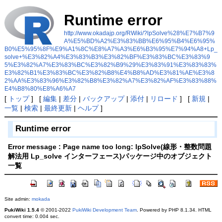
Runtime error
http://www.okadajp.org/RWiki/?lpSolve%28%E7%B7%9
A%E5%BD%A2%E3%83%BB%E6%95%B4%E6%95%
B0%E5%95%8F%E9%A1%8C%E8%A7%A3%E6%B3%95%E7%94%A8+Lp_
solve+%E3%82%A4%E3%83%B3%E3%82%BF%E3%83%BC%E3%83%9
5%E3%82%A7%E3%83%BC%E3%82%B9%29%E3%83%91%E3%83%83%
E3%82%B1%E3%83%BC%E3%82%B8%E4%B8%AD%E3%81%AE%E3%8
2%AA%E3%83%96%E3%82%B8%E3%82%A7%E3%82%AF%E3%83%88%
E4%B8%80%E8%A6%A7
[
トップ
] [
編集
|
差分
|
バックアップ
|
添付
|
リロード
] [
新規
|
一覧
|
検索
|
最終更新
|
ヘルプ
]
Runtime error
Error message : Page name too long: lpSolve(線形・整数問題
解法用 Lp_solve インターフェース)パッケージ中のオブジェクト
一覧
Site admin:
mokada
PukiWiki 1.5.4
© 2001-2022
PukiWiki Development Team
. Powered by PHP 8.1.34. HTML
convert time: 0.004 sec.