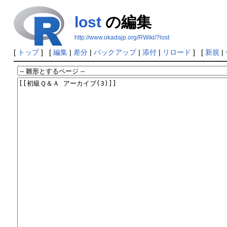
lost
の編集
http://www.okadajp.org/RWiki/?lost
[
トップ
] [
編集
|
差分
|
バックアップ
|
添付
|
リロード
] [
新規
|