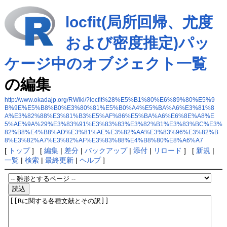
locfit(局所回帰、尤度
および密度推定)パッ
ケージ中のオブジェクト一覧
の編集
http://www.okadajp.org/RWiki/?locfit%28%E5%B1%80%E6%89%80%E5%9
B%9E%E5%B8%B0%E3%80%81%E5%B0%A4%E5%BA%A6%E3%81%8
A%E3%82%88%E3%81%B3%E5%AF%86%E5%BA%A6%E6%8E%A8%E
5%AE%9A%29%E3%83%91%E3%83%83%E3%82%B1%E3%83%BC%E3%
82%B8%E4%B8%AD%E3%81%AE%E3%82%AA%E3%83%96%E3%82%B
8%E3%82%A7%E3%82%AF%E3%83%88%E4%B8%80%E8%A6%A7
[
トップ
] [
編集
|
差分
|
バックアップ
|
添付
|
リロード
] [
新規
|
一覧
|
検索
|
最終更新
|
ヘルプ
]