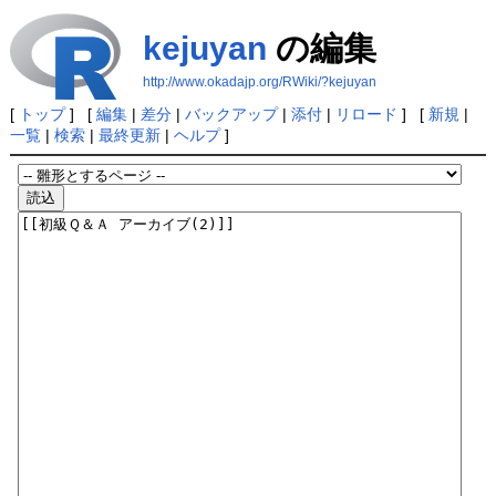
kejuyan
の編集
http://www.okadajp.org/RWiki/?kejuyan
[
トップ
] [
編集
|
差分
|
バックアップ
|
添付
|
リロード
] [
新規
|
一覧
|
検索
|
最終更新
|
ヘルプ
]