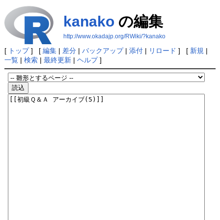
kanako
の編集
http://www.okadajp.org/RWiki/?kanako
[
トップ
] [
編集
|
差分
|
バックアップ
|
添付
|
リロード
] [
新規
|
一覧
|
検索
|
最終更新
|
ヘルプ
]