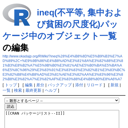
ineq(不平等, 集中およ
び貧困の尺度化)パッ
ケージ中のオブジェクト一覧
の編集
http://www.okadajp.org/RWiki/?ineq%28%E4%B8%8D%E5%B9%B3%E7%A
D%89%2C+%E9%9B%86%E4%B8%AD%E3%81%8A%E3%82%88%E3%8
1%B3%E8%B2%A7%E5%9B%B0%E3%81%AE%E5%B0%BA%E5%BA%A
6%E5%8C%96%29%E3%83%91%E3%83%83%E3%82%B1%E3%83%BC%
E3%82%B8%E4%B8%AD%E3%81%AE%E3%82%AA%E3%83%96%E3%8
2%B8%E3%82%A7%E3%82%AF%E3%83%88%E4%B8%80%E8%A6%A7
[
トップ
] [
編集
|
差分
|
バックアップ
|
添付
|
リロード
] [
新規
|
一覧
|
検索
|
最終更新
|
ヘルプ
]