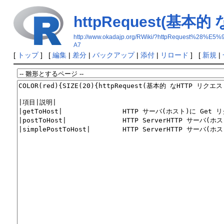
httpRequest(基本
http://www.okadajp.org/RWiki/?httpRequ
A7
[
トップ
] [
編集
|
差分
|
バックアップ
|
添付
|
リロード
] [
新規
|