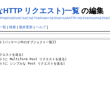
的 なHTTP リクエスト)一覧
の編集
est%28%E5%9F%BA%E6%9C%AC%E7%9A%84+%E3%81%AAHTTP+%E3%83%AA%
一覧
|
検索
|
最終更新
|
ヘルプ
]