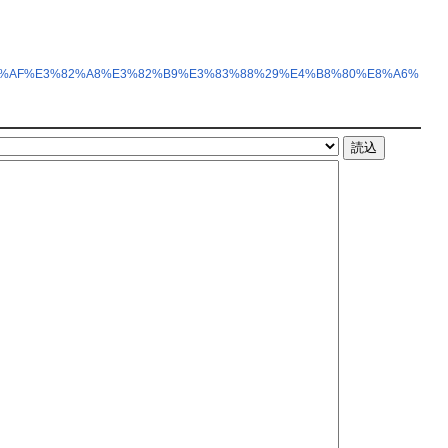
E3%82%AF%E3%82%A8%E3%82%B9%E3%83%88%29%E4%B8%80%E8%A6%