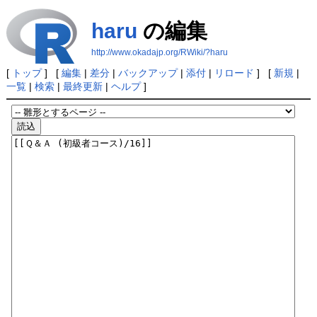
haru
の編集
http://www.okadajp.org/RWiki/?haru
[
トップ
] [
編集
|
差分
|
バックアップ
|
添付
|
リロード
] [
新規
|
一覧
|
検索
|
最終更新
|
ヘルプ
]