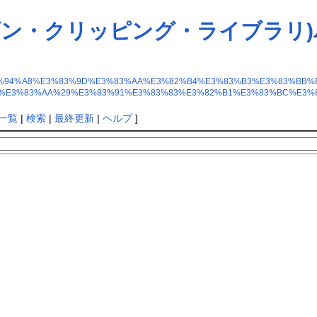
ポリゴン・クリッピング・ライブラ
B1%8E%E7%94%A8%E3%83%9D%E3%83%AA%E3%82%B4%E3%83%B3%E3%83
%E3%83%AA%29%E3%83%91%E3%83%83%E3%82%B1%E3%83%BC%E3%
一覧
|
検索
|
最終更新
|
ヘルプ
]