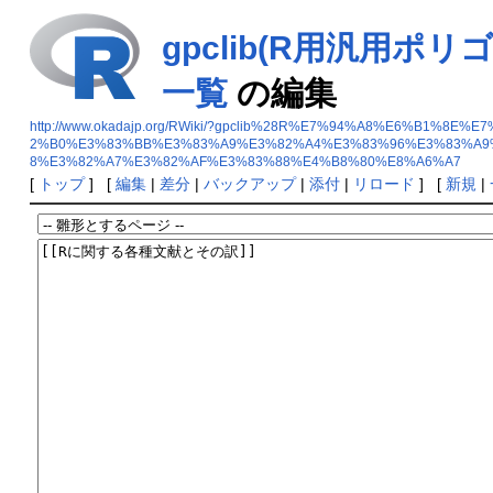
gpclib(R用汎用
一覧
の編集
http://www.okadajp.org/RWiki/?gpclib%28R%E7%94%A8%E6%
2%B0%E3%83%BB%E3%83%A9%E3%82%A4%E3%83%96%E3%83%A9
8%E3%82%A7%E3%82%AF%E3%83%88%E4%B8%80%E8%A6%A7
[
トップ
] [
編集
|
差分
|
バックアップ
|
添付
|
リロード
] [
新規
|