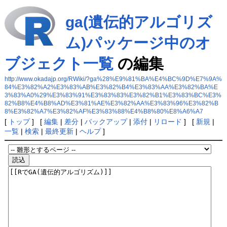
ga(遺伝的アルゴリズ
ム)パッケージ中のオ
ブジェクト一覧
の編集
http://www.okadajp.org/RWiki/?ga%28%E9%81%BA%E4%BC%9D%E7%9A%
84%E3%82%A2%E3%83%AB%E3%82%B4%E3%83%AA%E3%82%BA%E
3%83%A0%29%E3%83%91%E3%83%83%E3%82%B1%E3%83%BC%E3%
82%B8%E4%B8%AD%E3%81%AE%E3%82%AA%E3%83%96%E3%82%B
8%E3%82%A7%E3%82%AF%E3%83%88%E4%B8%80%E8%A6%A7
[
トップ
] [
編集
|
差分
|
バックアップ
|
添付
|
リロード
] [
新規
|
一覧
|
検索
|
最終更新
|
ヘルプ
]