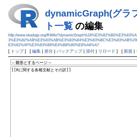
dynamicGrap
ト一覧
の編集
http://www.okadajp.org/RWiki/?dynamicGraph%28%E3%82%B
3%E3%82%AB%E3%83%AB%E3%83%84%E3%83%BC%E3%83%AB%2
E3%82%AF%E3%83%88%E4%B8%80%E8%A6%A7
[
トップ
] [
編集
|
差分
|
バックアップ
|
添付
|
リロード
] [
新規
|