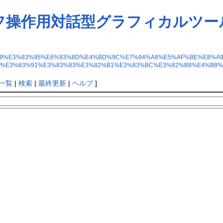
h(グラフ操作用対話型グラフィカル
0%E3%83%A9%E3%83%95%E6%93%8D%E4%BD%9C%E7%94%A8%E5%AF%BE%
9%E3%83%91%E3%83%83%E3%82%B1%E3%83%BC%E3%82%B8%E4%B8
一覧
|
検索
|
最終更新
|
ヘルプ
]