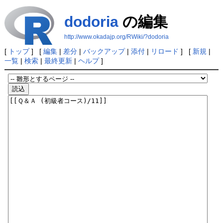
dodoria
の編集
http://www.okadajp.org/RWiki/?dodoria
[
トップ
] [
編集
|
差分
|
バックアップ
|
添付
|
リロード
] [
新規
|
一覧
|
検索
|
最終更新
|
ヘルプ
]