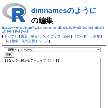
dimnamesのように
の編集
http://www.okadajp.org/RWiki/?dimnames%E3%81%AE%E3%82%88%E3%8
1%86%E3%81%AB
[
トップ
] [
編集
|
差分
|
バックアップ
|
添付
|
リロード
] [
新規
|
一覧
|
検索
|
最終更新
|
ヘルプ
]