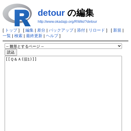
detour
の編集
http://www.okadajp.org/RWiki/?detour
[
トップ
] [
編集
|
差分
|
バックアップ
|
添付
|
リロード
] [
新規
|
一覧
|
検索
|
最終更新
|
ヘルプ
]