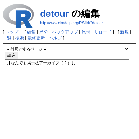
detour
の編集
http://www.okadajp.org/RWiki/?detour
[
トップ
] [
編集
|
差分
|
バックアップ
|
添付
|
リロード
] [
新規
|
一覧
|
検索
|
最終更新
|
ヘルプ
]