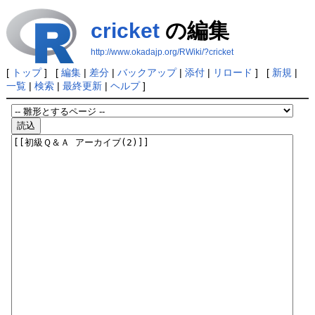
cricket
の編集
http://www.okadajp.org/RWiki/?cricket
[
トップ
] [
編集
|
差分
|
バックアップ
|
添付
|
リロード
] [
新規
|
一覧
|
検索
|
最終更新
|
ヘルプ
]