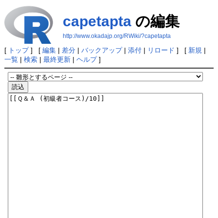
capetapta
の編集
http://www.okadajp.org/RWiki/?capetapta
[
トップ
] [
編集
|
差分
|
バックアップ
|
添付
|
リロード
] [
新規
|
一覧
|
検索
|
最終更新
|
ヘルプ
]