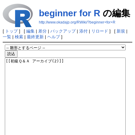
beginner for R
の編集
http://www.okadajp.org/RWiki/?beginner+for+R
[
トップ
] [
編集
|
差分
|
バックアップ
|
添付
|
リロード
] [
新規
|
一覧
|
検索
|
最終更新
|
ヘルプ
]