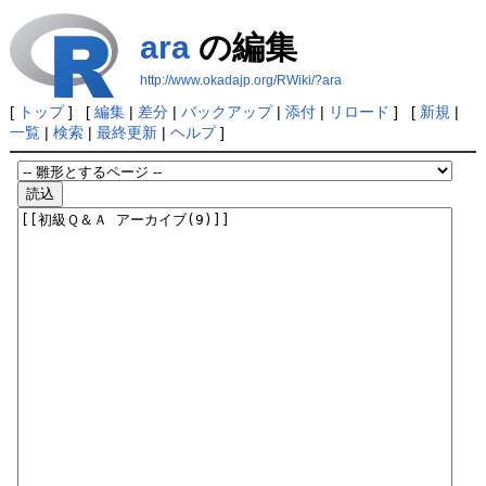
ara
の編集
http://www.okadajp.org/RWiki/?ara
[
トップ
] [
編集
|
差分
|
バックアップ
|
添付
|
リロード
] [
新規
|
一覧
|
検索
|
最終更新
|
ヘルプ
]