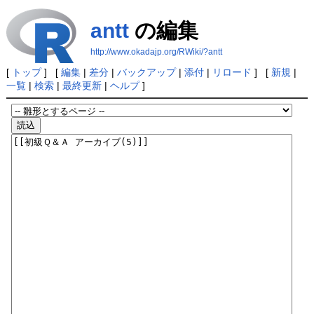
antt
の編集
http://www.okadajp.org/RWiki/?antt
[
トップ
] [
編集
|
差分
|
バックアップ
|
添付
|
リロード
] [
新規
|
一覧
|
検索
|
最終更新
|
ヘルプ
]