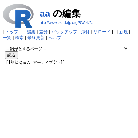
aa
の編集
http://www.okadajp.org/RWiki/?aa
[
トップ
] [
編集
|
差分
|
バックアップ
|
添付
|
リロード
] [
新規
|
一覧
|
検索
|
最終更新
|
ヘルプ
]