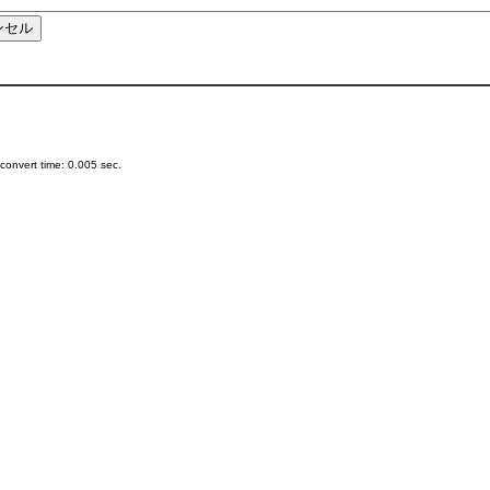
onvert time: 0.005 sec.