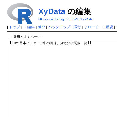
XyData
の編集
http://www.okadajp.org/RWiki/?XyData
[
トップ
] [
編集
|
差分
|
バックアップ
|
添付
|
リロード
] [
新規
|