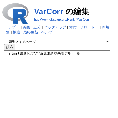
VarCorr
の編集
http://www.okadajp.org/RWiki/?VarCorr
[
トップ
] [
編集
|
差分
|
バックアップ
|
添付
|
リロード
] [
新規
|
一覧
|
検索
|
最終更新
|
ヘルプ
]