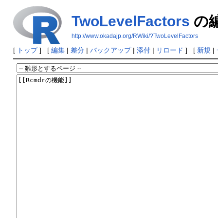
TwoLevelFactors
の
http://www.okadajp.org/RWiki/?TwoLevelFactors
[
トップ
] [
編集
|
差分
|
バックアップ
|
添付
|
リロード
] [
新規
|