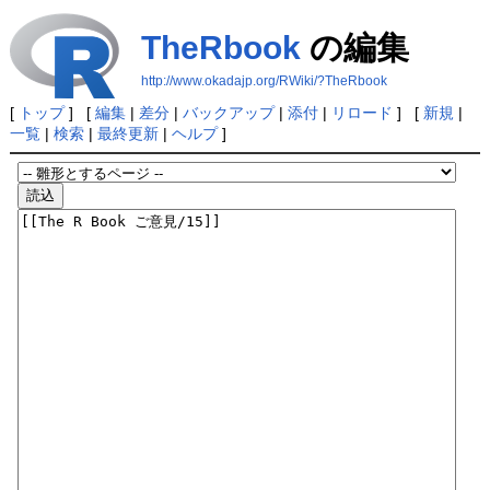
TheRbook
の編集
http://www.okadajp.org/RWiki/?TheRbook
[
トップ
] [
編集
|
差分
|
バックアップ
|
添付
|
リロード
] [
新規
|
一覧
|
検索
|
最終更新
|
ヘルプ
]