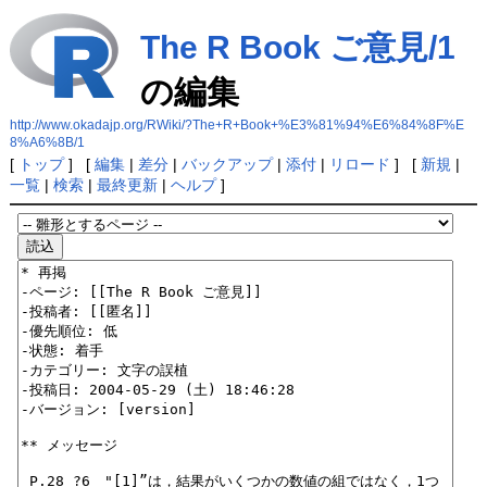
The R Book ご意見/1
の編集
http://www.okadajp.org/RWiki/?The+R+Book+%E3%81%94%E6%84%8F%E
8%A6%8B/1
[
トップ
] [
編集
|
差分
|
バックアップ
|
添付
|
リロード
] [
新規
|
一覧
|
検索
|
最終更新
|
ヘルプ
]