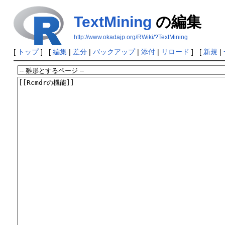
TextMining
の編集
http://www.okadajp.org/RWiki/?TextMining
[
トップ
] [
編集
|
差分
|
バックアップ
|
添付
|
リロード
] [
新規
|